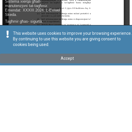
This website uses cookies to improve your browsing experience.
By continuing to use this website you are giving consent to
cookies being used.
Kollu(ha) fis-seħħ
Tip
:
Leġislazzjoni Sussidjarja
Accept
Titolu
:
Regolamenti dwar il-Protezzjoni ta' Ħaddiema fl-
Industriji ta' l-Estradizzjoni tal-Minerali permezz ta' Driljar u ta'
Ħaddiema fl-Industriji ta' l-Estradizzjoni tal-Minerali Fuq u Taħt l-
Art
Dawn ir-regolamenti ġew trasferiti taħt il-Kap. 646 permezz tal-Att
XXXIII tal-2024
Link tal-ELI
:
eli/sl/646.18
Keywords
:
Protezzjoni tal-Ħaddiema
Industriji tal-Estrazzjoni tal-Minerali
Language
:
Malti
Ingliż
Format
:
PDF