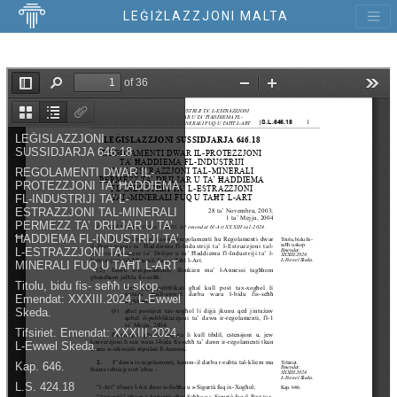
LEĠIŻLAZZJONI MALTA