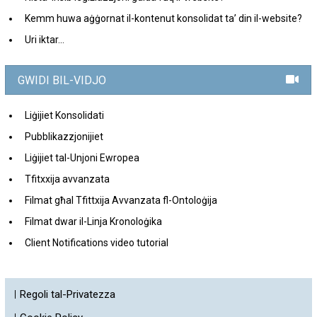
Kemm huwa aġġornat il-kontenut konsolidat ta’ din il-website?
Uri iktar...
GWIDI BIL-VIDJO
Liġijiet Konsolidati
Pubblikazzjonijiet
Liġijiet tal-Unjoni Ewropea
Tfitxxija avvanzata
Filmat għal Tfittxija Avvanzata fl-Ontoloġija
Filmat dwar il-Linja Kronoloġika
Client Notifications video tutorial
Regoli tal-Privatezza