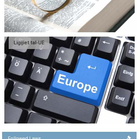
Liġijiet tal-UE
Followed Laws