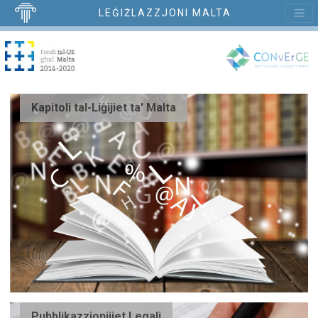
LEĠIŻLAZZJONI MALTA
Kapitoli tal-Liġijiet ta' Malta
Pubblikazzjonijiet Legali