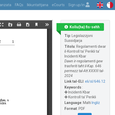
vvanzata
FAQs
Ikkuntattjana
eCourts
Sign up/in
Kollu(ha) fis-seħħ
Tip
:
Leġislazzjoni
Sussidjarja
Titolu
:
Regolamenti dwar
il-Kontroll ta' Perikli ta'
Inċidenti Kbar
Dawn ir-regolamenti ġew
trasferiti taħt il-Kap. 646
permezz tal-Att XXXIII tal-
2024
Link tal-ELI
:
eli/sl/646.12
Keywords
:
Inċidenti Kbar
Kontroll ta’ Perikli
Language
:
Malti
Ingliż
Format
:
PDF