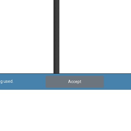
ng used.
Accept