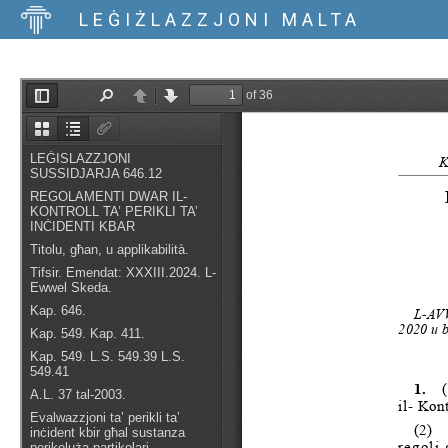
LEĠIŻLAZZJONI MALTA