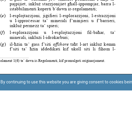
By continuing to use this website you are giving consent to cookies bei
Regoli tal-Privatezza
Cookie Policy
Accessibility Statement
© Dritt tal-awtur: L-Uffiċċju tal-Avukat tal-Istat