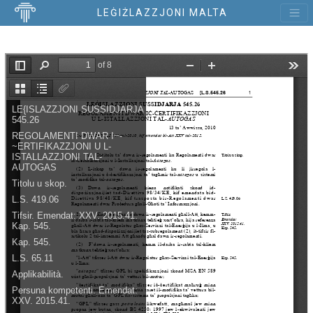
LEĠIŻLAZZJONI MALTA