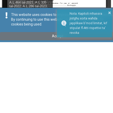
×
Nota: Kapitoli mħassra
This website uses cookies to improve your browsing experience.
jistgħu xorta waħda
By continuing to use this website you are giving consent to
japplikaw b'mod limitat, kif
cookies being used.
stipulat fl-Atti rispettivi ta'
Repealed
revoka
Accept
Tip
:
Leġislazzjoni Sussidjarja
Titolu
:
Ordni tal-Kunsill tal-Pagi għall-Lukandi u Każini biex
jirregola l-Pagi
Imħassar bl-Avviż Legali 137 tal-2026
Link tal-ELI
:
eli/sl/452.66
Keywords
:
Paga
Każini
Kunsill tal-Pagi
Lukandi
Language
:
Malti
Ingliż
Format
:
PDF