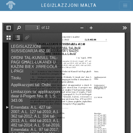
LEĠIŻLAZZJONI MALTA