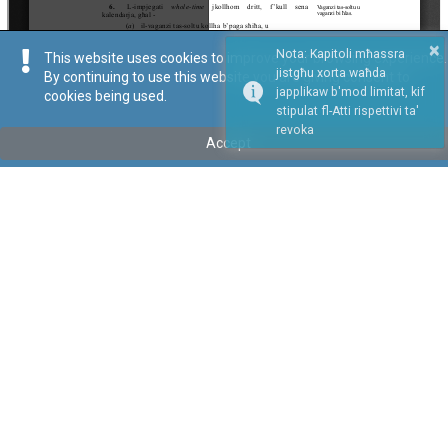
×
Nota: Kapitoli mħassra
This website uses cookies to improve your browsing experience.
jistgħu xorta waħda
By continuing to use this website you are giving consent to
japplikaw b'mod limitat, kif
cookies being used.
stipulat fl-Atti rispettivi ta'
Repealed
revoka
Accept
Tip
:
Leġislazzjoni Sussidjarja
Titolu
:
Ordni tal-Kunsill tal-Pagi tal-Ġojjellerija u Arloġġi biex
jirregola l-Pagi
Imħassar bl-Avviż Legali 136 tal-2026
Link tal-ELI
:
eli/sl/452.56
Keywords
:
Paga
Kunsill tal-Pagi
Ġojjellerija
Arloġġi
Language
:
Malti
Ingliż
Format
:
PDF