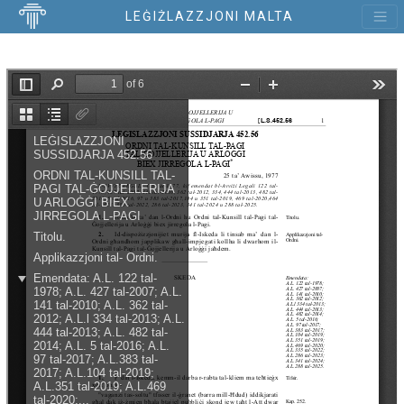
LEĠIŻLAZZJONI MALTA