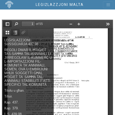
LEĠIŻLAZZJONI MALTA