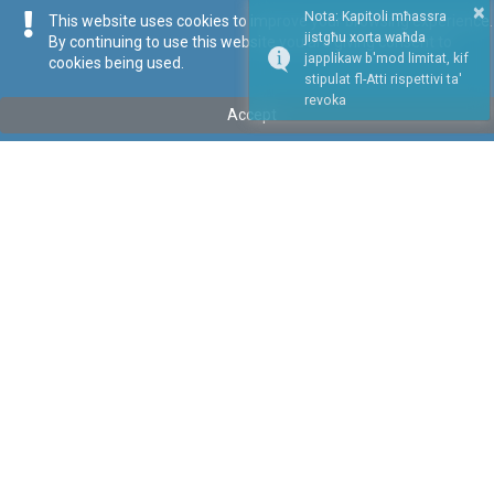
×
Nota: Kapitoli mħassra
This website uses cookies to improve your browsing experience.
jistgħu xorta waħda
By continuing to use this website you are giving consent to
japplikaw b'mod limitat, kif
cookies being used.
stipulat fl-Atti rispettivi ta'
Repealed
revoka
Accept
Tip
:
Leġislazzjoni Sussidjarja
Titolu
:
Regoli dwar il-Ħtiġiet ta’ Saħħa tal-Annimali li jirregolaw
il-Kummerċ, u l-Importazzjoni fil-Komunità ta’ Annimali, Semen,
Ova u Embrijuni mhux soġġetti għal Ħtiġiet ta’ Saħħa tal-
Annimali stabbiliti f’Atti Speċifiċi tal-Komunità
Imħassrin bl-Avviż Legali 77 tal-2025
Link tal-ELI
:
eli/sl/437.98
Keywords
:
Language
:
Malti
Ingliż
Format
:
PDF
Regoli tal-Privatezza
Cookie Policy