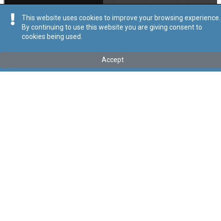
This website uses cookies to improve your browsing experience.
By continuing to use this website you are giving consent to
cookies being used.
Kollu(ha) fis-seħħ
Accept
Tip
:
Leġislazzjoni Sussidjarja
Titolu
:
Regoli dwar il-Metodi ta’ Teħid ta’ Kampjuni u Analiżi
għall-Kontroll Uffiċjali tal-Għalf
Link tal-ELI
:
eli/sl/437.118
Keywords
:
Għalf tal-Annimali
Teħid ta' Kampjuni
Language
:
Malti
Ingliż
Format
:
PDF
Segwi
Regoli tal-Privatezza