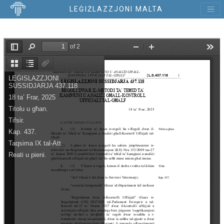
LEĠIŻLAZZJONI MALTA