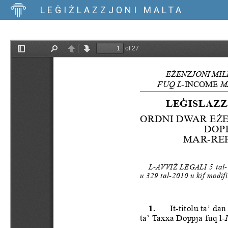
LEĠIŻLAZZJONI MALTA