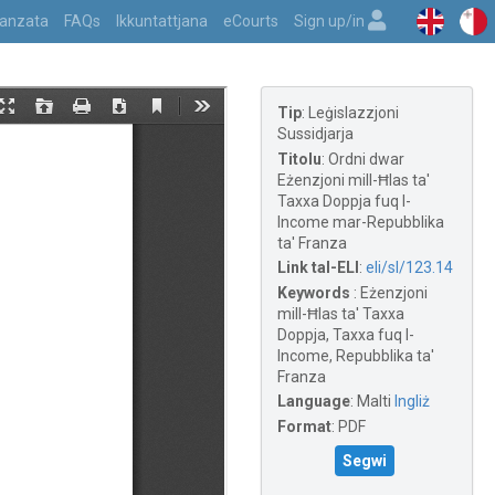
vvanzata
FAQs
Ikkuntattjana
eCourts
Sign up/in
Tip
:
Leġislazzjoni
Sussidjarja
Titolu
:
Ordni dwar
Eżenzjoni mill-Ħlas ta'
Taxxa Doppja fuq l-
Income mar-Repubblika
ta' Franza
Link tal-ELI
:
eli/sl/123.14
Keywords
:
Eżenzjoni
mill-Ħlas ta' Taxxa
Doppja, Taxxa fuq l-
Income, Repubblika ta'
Franza
Language
:
Malti
Ingliż
Format
:
PDF
Segwi