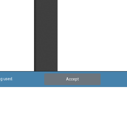
ng used.
Accept