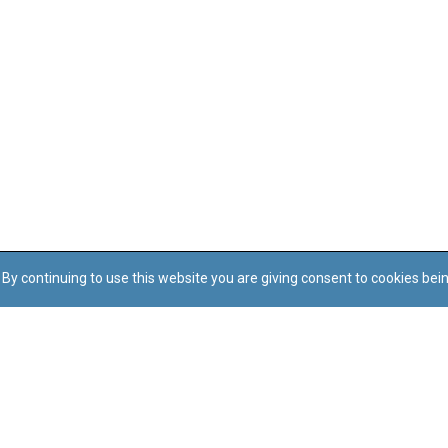
By continuing to use this website you are giving consent to cookies bei
Regoli tal-Privatezza
Cookie Policy
Accessibility Statement
© Dritt tal-awtur: L-Uffiċċju tal-Avukat tal-Istat