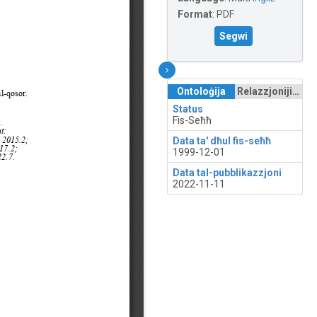
Format
:
PDF
Segwi
Ontoloġija
Relazzjonijiet
Status
Fis-Seħħ
Data ta' dħul fis-seħħ
1999-12-01
Data tal-pubblikazzjoni
2022-11-11