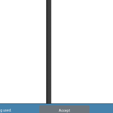
ng used.
Accept