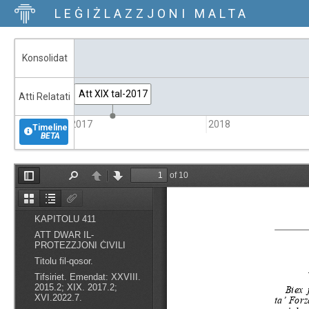
LEĠIŻLAZZJONI MALTA
Konsolidat
Att XIX tal-2017
Atti Relatati
2017
2018
Timeline
BETA