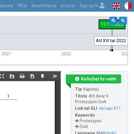
vvanzata
FAQs
Ikkuntattjana
eCourts
Sign up/in
11/11/2022
Att XVI tal-2022
2021
2022
2023
Kollu(ha) fis-seħħ
Tip
:
Kapitolu
Titolu
:
Att dwar il-
Protezzjoni Ċivili
Link tal-ELI
:
eli/cap/411
Keywords
:
Protezzjoni
Ċivili
Language
:
Malti
Ingliż