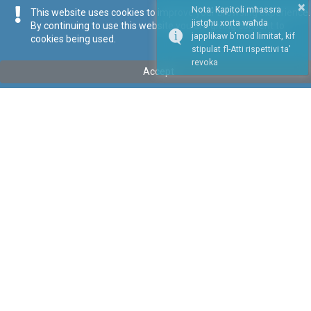
×
Nota: Kapitoli mħassra
This website uses cookies to improve your browsing experience.
jistgħu xorta waħda
By continuing to use this website you are giving consent to
japplikaw b'mod limitat, kif
cookies being used.
stipulat fl-Atti rispettivi ta'
revoka
Accept
Mhux fis-seħħ
Repealed
Tip
:
Kapitolu
Titolu
:
Att dwar Tfal u Żgħażagħ (Ordnijiet għall-Ħarsien)
Imħassar bl-Att XXIII tal-2019
Link tal-ELI
:
eli/cap/285
Keywords
:
Ordnijiet
Tfal
Żgħażagħ
Ħarsien