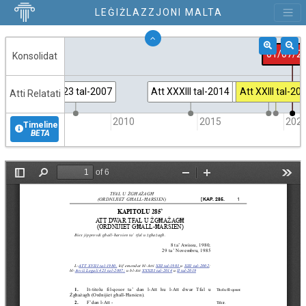
LEĠIŻLAZZJONI MALTA
01/07/2
Konsolidat
A.L. 423 tal-2007
Att XXXIII tal-2014
Att 02 tal-2019
Att XXIII tal-20
Atti Relatati
2005
2010
2015
202
Timeline
BETA