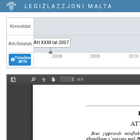
LEĠIŻLAZZJONI MALTA
Konsolidat
A.L. 423 tal-2007
Att XXXII tal-2007
Atti Relatati
2007
2008
2009
2010
Timeline
BETA