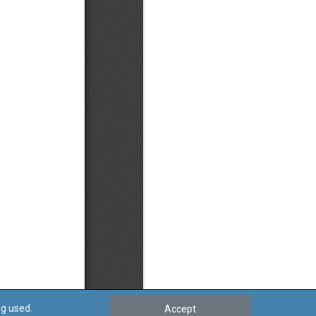
ng used.
Accept