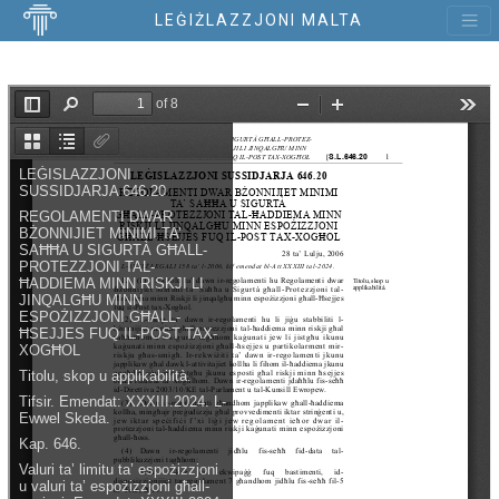
LEĠIŻLAZZJONI MALTA