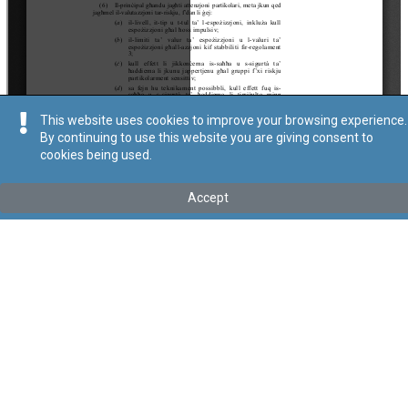
This website uses cookies to improve your browsing experience.
By continuing to use this website you are giving consent to
cookies being used.
Kollu(ha) fis-seħħ
Tip
:
Leġislazzjoni Sussidjarja
Accept
Titolu
:
Regolamenti dwar Bżonnijiet Minimi ta' Saħħa u Sigurtà
għall-Protezzjoni tal-Ħaddiema minn Riskji li jinqalgħu minn
espożizzjoni għall-Ħsejjes fuq il-Post tax-Xogħol
Dawn ir-regolamenti ġew trasferiti taħt il-Kap. 646 permezz tal-Att
XXXIII tal-2024
Link tal-ELI
:
eli/sl/646.20
Keywords
:
Protezzjoni tal-Ħaddiema
Storbju
Rekwiżiti Minimi għas-Saħħa u s-Sigurtà
Post tax-Xogħol