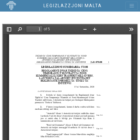
LEĠIŻLAZZJONI MALTA