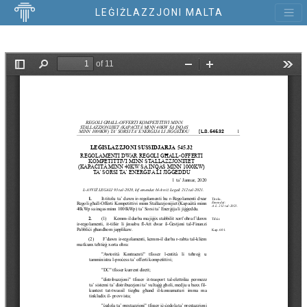
LEĠIŻLAZZJONI MALTA