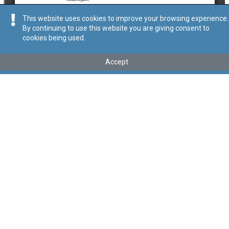
This website uses cookies to improve your browsing experience.
By continuing to use this website you are giving consent to
cookies being used.
Kollu(ha) fis-seħħ
Accept
Tip
:
Leġislazzjoni Sussidjarja
Titolu
:
Regolamenti dwar Regoli għall-Offerti Kompetittivi minn
Stallazzjonijiet (Kapaċità minn 40kW sa inqas minn 1000kW) ta’
Sorsi ta’ Enerġija li jiġġeddu
Link tal-ELI
:
eli/sl/545.32
Keywords
:
Regoli, Offerti, Kompetittivi, Stallazzjonijiet,
Kapaċità, 40kW, inqas, 1000kW, Sorsi, Enerġija, jiġġeddu
Language
:
Malti
Ingliż
Format
:
PDF
Segwi
Regoli tal-Privatezza