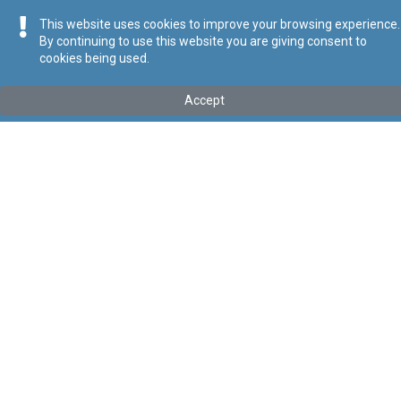
This website uses cookies to improve your browsing experience.
By continuing to use this website you are giving consent to
cookies being used.
Mhux l-aħħar verżjoni
Accept
Mur għall-aħħar verżjoni
Tip
:
Leġislazzjoni Sussidjarja
Titolu
:
Regolamenti dwar il-Kwalità tal-Karburanti
Link tal-ELI
:
eli/sl/545.18
Keywords
:
Kwalità tal-Karburanti, Karburanti
Language
:
Malti
Ingliż
Format
:
PDF
Segwi
Regoli tal-Privatezza
Cookie Policy