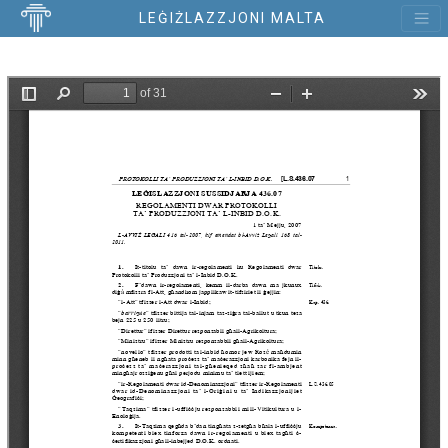
LEĠIŻLAZZJONI MALTA