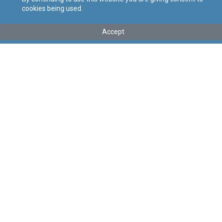
cookies being used.
Tip
:
Leġislazzjoni Sussidjarja
Titolu
:
Regolamenti dwar Protokolli ta' Produzzjoni ta' l-Inbid
Accept
D.O.K
Link tal-ELI
:
eli/sl/436.7
Keywords
:
Protokolli ta' Produzzjoni ta' l-Inbid D.O.K, Protokolli
ta' Produzzjoni, Inbid D.O.K
Language
:
Malti
Ingliż
Format
:
PDF
Segwi
Regoli tal-Privatezza
Cookie Policy
Accessibility Statement