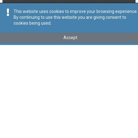
This website uses cookies to improve your browsing experience.
By continuing to use this website you are giving consent to
cookies being used.
Tip
:
Leġislazzjoni Sussidjarja
Titolu
:
Regolamenti dwar Miżuri Kontra l-Emissjoni Pollutanti
Accept
Gassużi u Partikolati mill-Magni tal-Kombustjoni Interna li
għandhom ikunu mmuntati f’Makkinarju Ambulanti li mhux tat-
Triq
Link tal-ELI
:
eli/sl/427.85
Keywords
:
Miżuri, Emissjoni Pollutanti Gassużi, Partikolati,
Magni tal-Kombustjoni Interna, Kombustjoni Interna, Makkinarju
Ambulanti li mhux tat-Triq
Language
:
Malti
Ingliż
Format
:
PDF
Segwi
Regoli tal-Privatezza