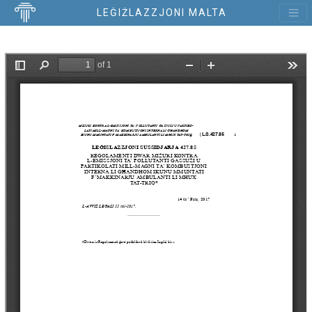
LEĠIŻLAZZJONI MALTA