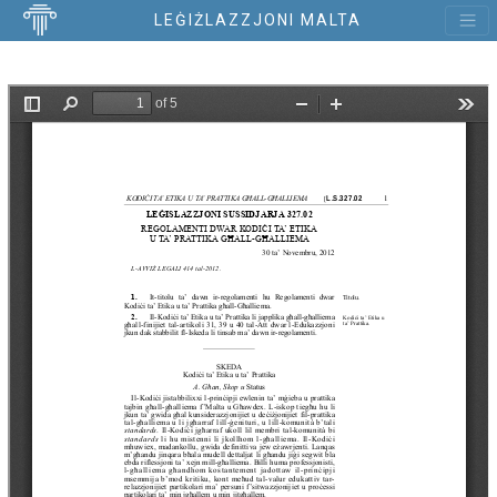
LEĠIŻLAZZJONI MALTA