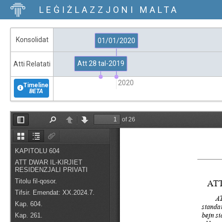
LEĠIŻLAZZJONI MALTA
Konsolidat
01/01/2020
Att 28 tal-2019
Atti Relatati
2019
2020
Timeline
BETA