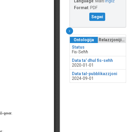
Language
:
Malti
Ingliż
Format
:
PDF
Segwi
Ontoloġija
Relazzjonijiet
Status
Fis-Seħħ
Data ta' dħul fis-seħħ
2020-01-01
Data tal-pubblikazzjoni
2024-09-01