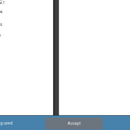
ng used.
Accept