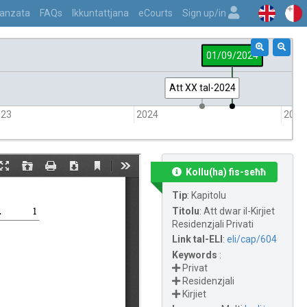
vvanzata
FAQs
Ikkuntattjana
eCourts
Sign up/in
01/09/2024
Att XX tal-2024
023
2024
2025
Kollu(ha) fis-seħħ
Tip
:
Kapitolu
Titolu
:
Att dwar il-Kirjiet
Residenzjali Privati
Link tal-ELI
:
eli/cap/604
Keywords
:
Privat
Residenzjali
Kirjiet