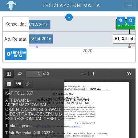
LEĠIŻLAZZJONI MALTA
Konsolidat
04/04/20
09/12/2016
Att LV tal-2016
Att XIII tal-
Atti Relatati
2015
2020
Timeline
BETA