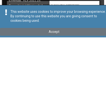
This website uses cookies to improve your browsing experience.
By continuing to use this website you are giving consent to
cookies being used.
Accept
Mhux l-aħħar verżjoni
Mur għall-aħħar verżjoni
Tip
:
Kapitolu
Titolu
:
Att dwar l-Awtorità ta’ Malta għall-Kompetizzjoni u għall-
Affarijiet tal-Konsumatur
Link tal-ELI
:
eli/cap/510
Point in Time:
25/06/2023
Keywords
:
Awtorità
Kompetizzjoni