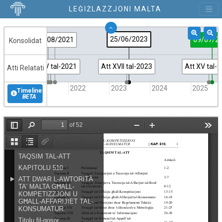
LEĠIŻLAZZJONI MALTA
25/06/2023
01/07/2021
01/07/2021
01/07/2021
31/08/2021
09/07/2
Konsolidat
Att VII tal-2021
Att XLIV tal-2021
Att XLV tal-2021
Att XVII tal-2023
Att XV tal-
Atti Relatati
2021
2022
2023
2024
2025
Timeline
BETA