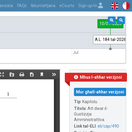
vvanzata
FAQs
Ikkuntattjana
eCourts
Sign up/in
10/07/2026
A.L. 184 tal-2026
Jul
Mhux l-aħħar verżjoni
Mur għall-aħħar verżjoni
Tip
:
Kapitolu
Titolu
:
Att dwar il-
Ġustizzja
Amministrattiva
Link tal-ELI
:
eli/cap/490