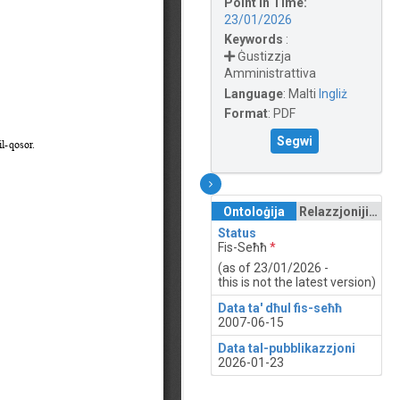
Point in Time:
23/01/2026
Keywords
:
Ġustizzja
Amministrattiva
Language
:
Malti
Ingliż
Format
:
PDF
Segwi
Ontoloġija
Relazzjonijiet
Status
Fis-Seħħ
*
(as of 23/01/2026 -
this is not the latest version)
Data ta' dħul fis-seħħ
2007-06-15
Data tal-pubblikazzjoni
2026-01-23