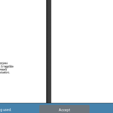
ng used.
Accept