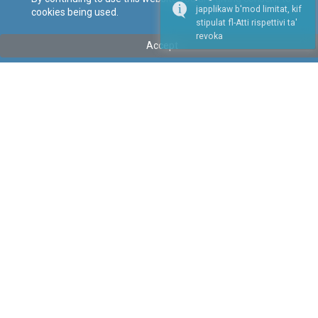
japplikaw b'mod limitat, kif
cookies being used.
stipulat fl-Atti rispettivi ta'
revoka
Accept
Mhux fis-seħħ
Repealed
Tip
:
Kapitolu
Titolu
:
Att li jirregola Fondi Speċjali
Imħassar bil-Kap. 514, ara l-artikolu 55 tal-Kap. 514.
Link tal-ELI
:
eli/cap/450
Keywords
:
Fondi Speċjali
Fondi
Language
:
Malti
Ingliż
Format
:
PDF