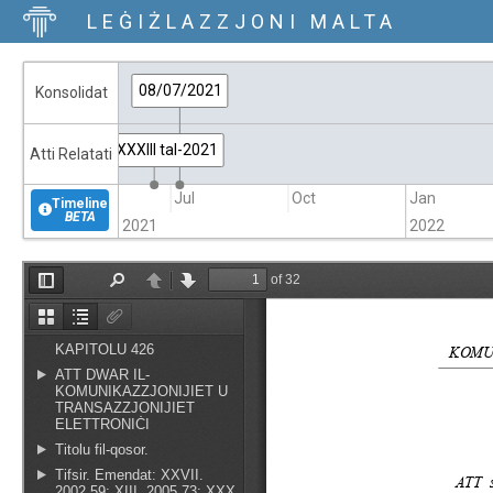
LEĠIŻLAZZJONI MALTA
08/07/2021
Konsolidat
Att XXXIII tal-2021
Atti Relatati
Apr
Jul
Oct
Jan
Timeline
BETA
2021
2022