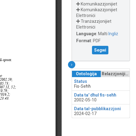
Komunikazzjonijiet
Komunikazzjonijiet
Elettroniċi
Tranżazzjonijiet
Elettroniċi
Language
:
Malti
Ingliż
Format
:
PDF
Segwi
Ontoloġija
Relazzjonijiet
Status
Fis-Seħħ
Data ta' dħul fis-seħħ
2002-05-10
Data tal-pubblikazzjoni
2024-02-17