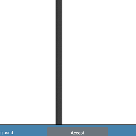
ng used.
Accept