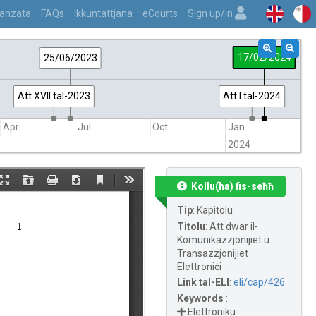
vvanzata
FAQs
Ikkuntattjana
eCourts
Sign up/in
17/02/2024
25/06/2023
Att XVII tal-2023
Att I tal-2024
Apr
Jul
Oct
Jan
Ap
2024
Kollu(ha) fis-seħħ
Tip
:
Kapitolu
Titolu
:
Att dwar il-
Komunikazzjonijiet u
Transazzjonijiet
Elettroniċi
Link tal-ELI
:
eli/cap/426
Keywords
:
Elettroniku