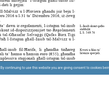
By continuing to use this website you are giving consent to cookies bei
Regoli tal-Privatezza
Cookie Policy
Accessibility Statement
© Dritt tal-awtur: L-Uffiċċju tal-Avukat tal-Istat