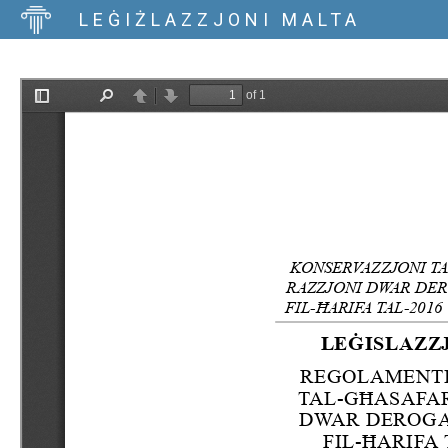
LEĠIŻLAZZJONI MALTA