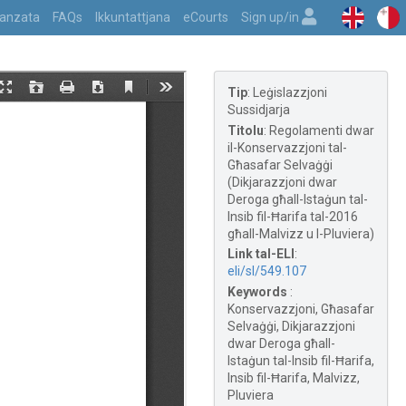
vvanzata
FAQs
Ikkuntattjana
eCourts
Sign up/in
Tip
:
Leġislazzjoni
Sussidjarja
Titolu
:
Regolamenti dwar
il-Konservazzjoni tal-
Għasafar Selvaġġi
(Dikjarazzjoni dwar
Deroga għall-Istaġun tal-
Insib fil-Ħarifa tal-2016
għall-Malvizz u l-Pluviera)
Link tal-ELI
:
eli/sl/549.107
Keywords
:
Konservazzjoni, Għasafar
Selvaġġi, Dikjarazzjoni
dwar Deroga għall-
Istaġun tal-Insib fil-Ħarifa,
Insib fil-Ħarifa, Malvizz,
Pluviera