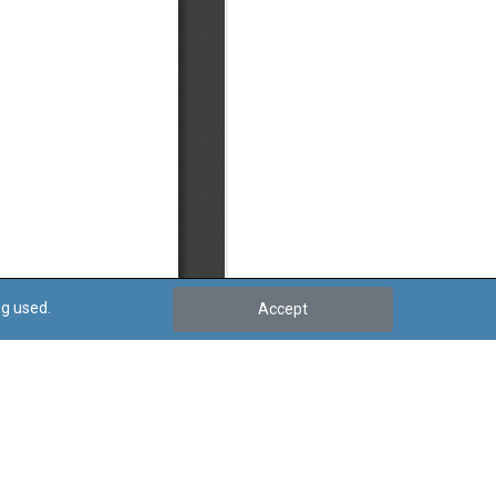
ng used.
Accept