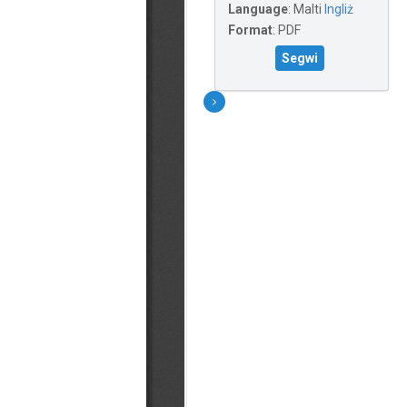
Language
:
Malti
Ingliż
Format
:
PDF
Segwi