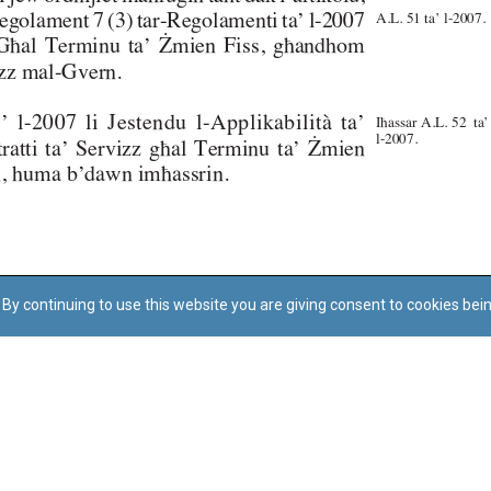
By continuing to use this website you are giving consent to cookies bei
Regoli tal-Privatezza
Cookie Policy
Accessibility Statement
© Dritt tal-awtur: L-Uffiċċju tal-Avukat tal-Istat