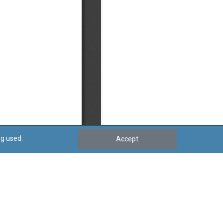
ng used.
Accept