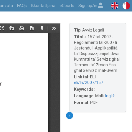
vvanzata
FAQs
Ikkuntattjana
eCourts
Sign up/in
Tip
:
Avviż Legali
Titolu
:
157 tal-2007 -
Regolamenti tal-2007 li
Jestendu l-Applikabilità
ta’ Disposizzjonijiet dwar
Kuntratti ta’ Servizz għal
Terminu ta’ Żmien Fiss
għal Servizz mal-Gvern
Link tal-ELI
:
eli/ln/2007/157
Keywords
:
Language
:
Malti
Ingliż
Format
:
PDF