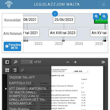
LEĠIŻLAZZJONI MALTA
09/07/2
01/07/2021
01/07/2021
01/07/2021
31/08/2021
25/06/2023
Konsolidat
Att VII tal-2021
Att XLIV tal-2021
Att XLV tal-2021
Att XVII tal-2023
Att XV tal-
Atti Relatati
2021
2022
2023
2024
2025
Timeline
BETA