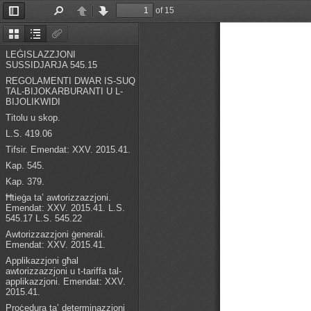
of 15
Toggle
Find
Previous
Next
Sidebar
Thumbnails
Document
Attachments
Outline
LEĠISLAZZJONI
SUSSIDJARJA 545.15
REGOLAMENTI DWAR IS-SUQ
TAL-BIJOKARBURANTI U L-
BIJOLIKWIDI
Titolu u skop.
L.S. 419.06
Tifsir. Emendat: XXV. 2015.41.
Kap. 545.
Kap. 379.
Ħtieġa ta’ awtorizzazzjoni.
Emendat: XXV. 2015.41. L.S.
545.17 L.S. 545.22
Awtorizzazzjoni ġenerali.
Emendat: XXV. 2015.41.
Applikazzjoni għal
awtorizzazzjoni u t-tariffa tal-
applikazzjoni. Emendat: XXV.
2015.41.
Proċedura ta’ determinazzjoni