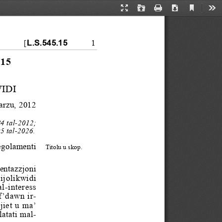
Current
Presentation
Open
Print
Download
Too
View
Mode
L.S.545.15
1
[
15
IDI
arzu, 2012
84 tal-2012;
5 tal-2026.
golamenti
Titolu u skop.
entazzjoni
ijol
ikwidi
al-intere
ss
f’dawn ir-
jiet u ma
’
lata
ti mal-