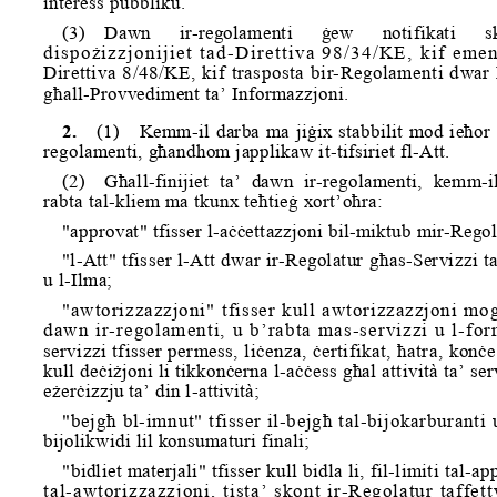
interess pubbliku.
(3) Dawn   ir-regolamenti   ġew   notifikati   s
dispożizzjonijiet tad-Direttiva 98/34/KE, kif emen
Direttiva 8/48/KE, kif trasposta bir-Regolamenti dwar
għall-Provvediment ta’ Informazzjoni.
2.
(1) Kemm-il darba ma jiġix stabbilit mod ieħor 
regolamenti, għandhom japplikaw it-tifsiriet fl-Att.
(2) Għall-finijiet  ta’  dawn  ir-r
egolamenti,  kemm-il
rabta tal-kliem ma t
kunx teħtieġ xort’oħra:
"approvat" tfisser l-aċċettazzjon
i bil-miktub mir-Regol
"l-Att" tfisser l-Att dwar ir-Regolatur għas-Servizzi t
u l-Ilma;
"awtorizzazzjoni" tfisser kull a
wtorizzazzjoni mog
dawn ir-regolamenti, u b’rabta 
mas-servizzi u l-forn
servizzi tfisser permess, liċen
za, ċertifikat, ħatra, konċe
kull deċiżjoni li tikkonċerna l-
aċċess għal attività ta’ ser
eżerċizzju ta’ di
n l-attività;
"bejgħ bl-imnut" tfisser il-bejgħ tal-bijokarburanti 
bijolikwidi lil konsumaturi finali;
"bidliet materjali" tfisser kull bidla li, fil-limiti tal-app
tal-awtorizzazzjoni, tista’ skont ir-Regolatur taffe