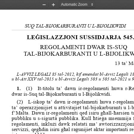
Zoom
Zoom
Out
In
SUQ TAL-BIJOKARBURANTI U L-BIJOLIKWIDI
LEĠISLAZZJONI SUSSIDJARJA 545.
REGOLAMENTI DWAR IS-SUQ
TAL-BIJOKARBURANTI U L-BIJOLIKW
13 ta’ M
L-AVVI
Ż
 LEGALI 85 tal-2012, kif emendat bl-Avvi
ż
 Legali 1
u bl-Att XXV tal-2015 u bl-Avvi
ż
i Legali 503 u 505 tal-2021 u 9
1.
(1) It-titolu ta’ dawn ir-re
golamenti huwa r-Re
dwar is-Suq tal-Bijokarb
uranti u l-Bijolikwidi.
(2) L-iskop ta’ dawn ir-regolamenti huwa r-regolam
ta’ operazzjonijiet u attivitajiet 
tal-bijokarburanti u l-b
f’Malta. Dawn ir-regolamenti qe
d isiru għall-ħarsien t
pubbliku u s-sigurtà pubblika. Kull ħtieġa msemmija 
regolamenti, inklużi dawk relata
ti ma’ awtorizzazzjoni
servizzi, qegħdin isiru għal ra
ġunijiet aktar importanti re