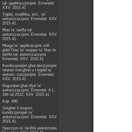
tal- applikazzjonijiet. Emendat:
XXV. 2015.41
Tiġdid, modifika, eċċ., ta’
awtorizzazzjoni. Emendat: XXV.
2015.41.
Ħlas ta’ tariffa tal-
awtorizzazzjoni. Emendat: XXV.
2015.41.
Ħtieġa ta’ applikazzjoni mill-
ġdid f’każ ta’ nuqqas ta’ ħlas ta’
tariffa tal- awtorizzazzjoni.
Emendat: XXV. 2015.41.
Kundizzjonijiet għal deċiżjonijiet
relatati mal-għoti u t-tiġdid ta’
awtoriz- zazzjonijiet. Emendat:
XXV. 2015.41.
Raġunijiet għal rifjut ta’
awtorizzazzjoni. Emendat: A.L.
184 tal-2012; XXV. 2015.41.
Kap. 490.
Setgħat li timponi
kundizzjoinijiet ta’
awtorizzazzjoni. Emendat: XXV.
2015.41.
Spezzjon ta’ faċilità awtorizzata.