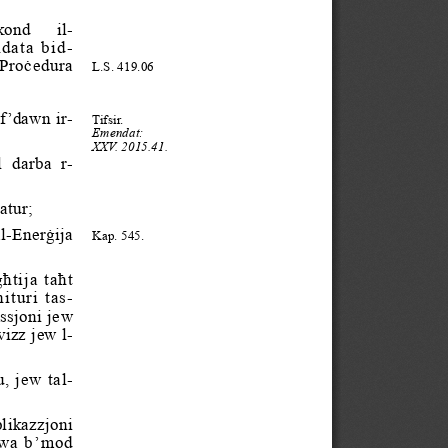
kond   il-
data bid-
 Proċedura
L.S. 419.06
f’dawn ir-
Tifsir.
Emendat:
XXV. 2015.41.
  darba  r-
atur;
al-Enerġ
ija
Kap. 545.
ħtija taħt
ituri tas-
ssjo
ni jew
viz
z jew l-
u, jew tal
-
li
kazzjoni
ttwa b’mod