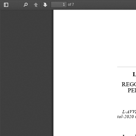
of 7
Toggle
Find
Previous
Next
Sidebar
REGO
PE
L-AVV
tal-2020 
1.