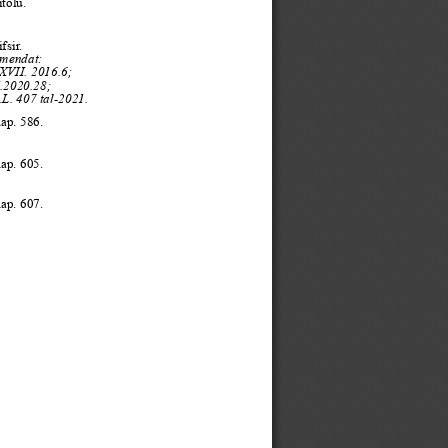
itolu.
fsir.
mendat:
XVII. 2016.6;
I.2020.28;
.L. 407 tal-2021.
ap. 586.
ap. 605.
ap. 607.