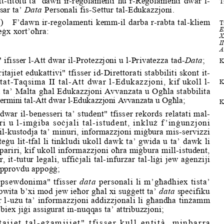
T
ar ta’ 
Data
 Personali fis-Settu
r tal-Edukazzjoni.
1) F’dawn ir-regolamenti kemm-
il darba r-rabta tal-kliem
Ti
E
eġx xort’oħra:
X
I
A
" ifisser l-A
tt dwar il-Protezzjoni
 u l-Privatezza tad-
Data
; 
K
itajiet edukattivi" tfisser id-Direttorati stabbiliti sko
nt it-
tat-Taqsima II tal-
Att dwar l-Edukazzjoni, kif 
ukoll l-
K
 ta’ Malta għal Edukazzjon
i Avvanzata u Ogħla stabbilit
a
termini tal-Att dwar l
-Edukazzjoni Avvanzata u Ogħla;
K
 dwar il-benesseri ta’ student" tfisser rekords relatati mal-
ri u l-imġiba soċjali tal-istudent, inkluż f’inġunzjoni
il-kustodja ta’ minuri, informazzjoni miġbura mis-servi
zzi
oteġu lit-tfal li tinkludi ukoll dawk ta’ gwida u ta’ d
awk li
-pariri, kif ukoll informazzjoni oħra miġbura mill-istu
dent,
r, it-tutur legali, uffiċjali tal-infurzar tal-liġi je
w aġenziji
jipprovdu appoġġ;
 psewdonima" tfisser 
data
 personali li m’għadhiex tista’
ribwita b’xi mod jew ieħor għal xi suġġett ta’ 
data
 speċifiku
 l-użu ta’ informazzjoni 
addizzjonali li għandha tinżam
m
biex jiġi assigurat in-nuqqas ta’ attribuzzjoni;
tajiet tal-eżamijiet" tfisser kull entità, minbarra