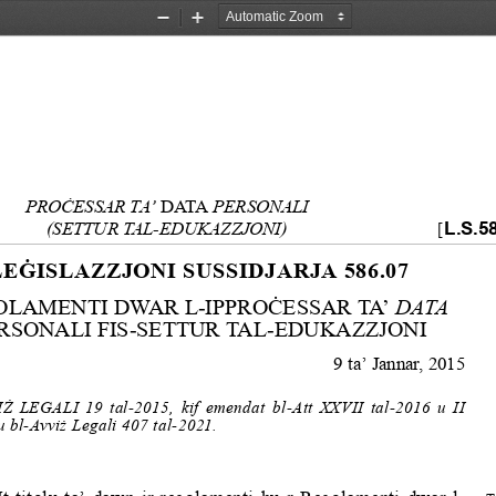
Zoom
Zoom
Out
In
PRO
Ċ
ESSAR TA’ 
DATA
 PERSONALI 
L.S.5
(SETTUR TAL-EDUKAZZJONI)
[
LEĠISLAZZJONI SUSSIDJARJA 586.07
LAMENTI DWAR L-IPPROĊESSAR TA’ 
DATA
RSONALI FIS-SETTUR TAL-EDUKAZZJONI
9 ta’ Jannar, 2015
I
Ż
  LEGALI  19  tal-2015,  kif  emendat  bl-Att  XXVII  tal-2016  u  II
u bl-Avvi
ż
 Legali 407 tal-2021.
It-titolu ta’ dawn ir-regolamenti hu r-Regolamenti dwar l-