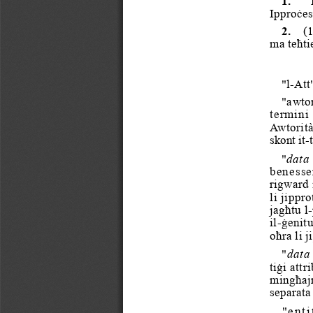
Ipproċess
2.
(
ma teħti
"l-Att
"awtor
termini 
Awtorità
skont it-
"
data
benesse
rigward 
li jippr
jagħtu l
il-ġenitu
oħra li 
"
data
tiġi att
mingħajr
separata 
"enti